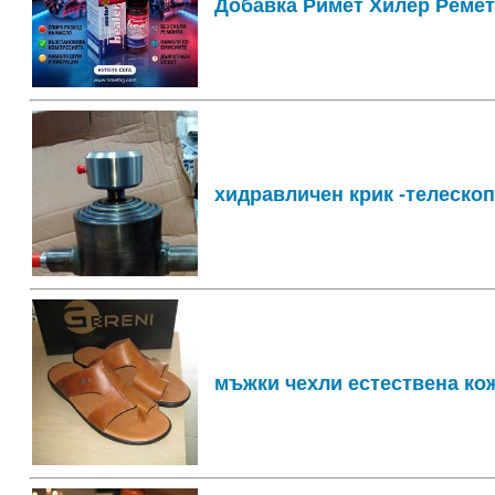
Добавка Римет Хилер Ремет
хидравличен крик -телеско
мъжки чехли естествена кож