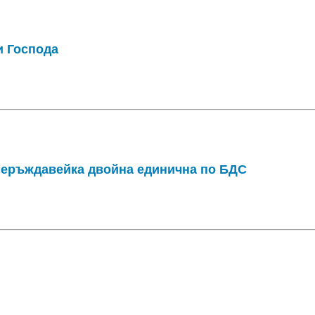
и Господа
неръждавейка двойна единична по БДС