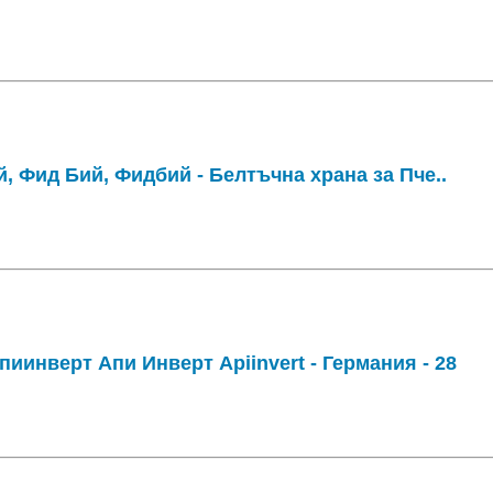
й, Фид Бий, Фидбий - Белтъчна храна за Пче..
иинверт Апи Инверт Apiinvert - Германия - 28