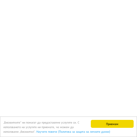
„Бисквитките“ ни помагат да предоставяме услугите си. С
Приемам
използването на услугите ни приемате, че можем да
използваме „бисквитки“.
Научете повече (Политика за защита на личните данни)