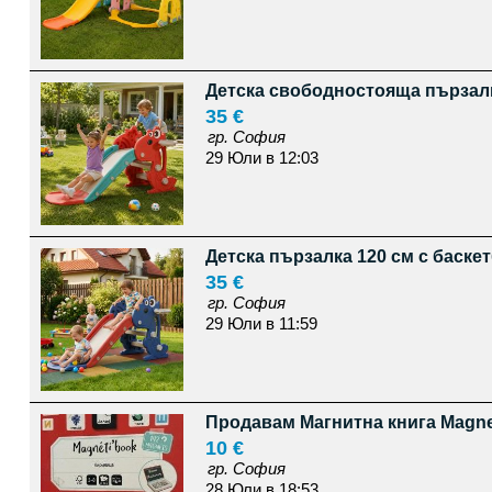
Детска свободностояща пързалк
35 €
гр. София
29 Юли в 12:03
Детска пързалка 120 см с баскет
35 €
гр. София
29 Юли в 11:59
Продавам Магнитна книга Magnet
10 €
гр. София
28 Юли в 18:53