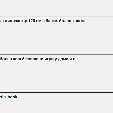
а динозавър 120 см с баскетболен кош за
болен кош безопасни игри у дома и в г
i s book