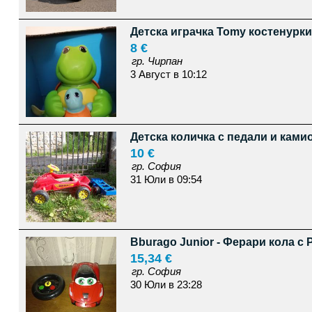
Детска играчка Tomy костенурки
8 €
гр. Чирпан
3 Август в 10:12
Детска количка с педали и ками
10 €
гр. София
31 Юли в 09:54
Bburago Junior - Ферари кола с 
15,34 €
гр. София
30 Юли в 23:28