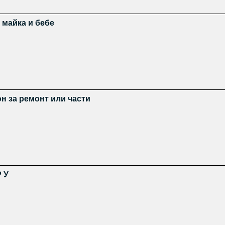
 майка и бебе
он за ремонт или части
Р У