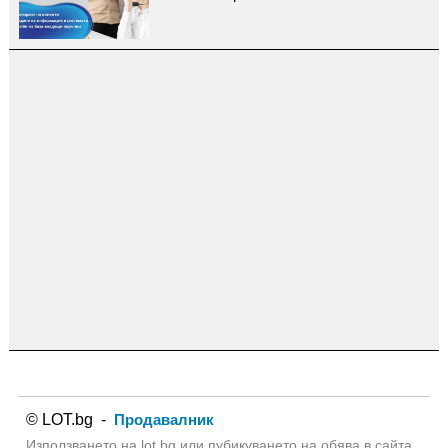
© LOT.bg -
Продавалник
Използването на lot.bg или пубикуването на обява в сайта