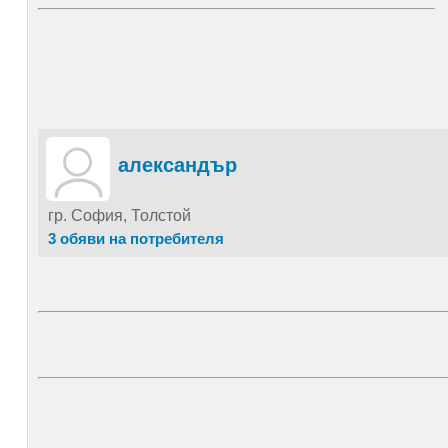
- Сглобена и готова за монтаж
- https: //www. autostorebg. com/
александър
гр. София, Толстой
3 обяви на потребителя