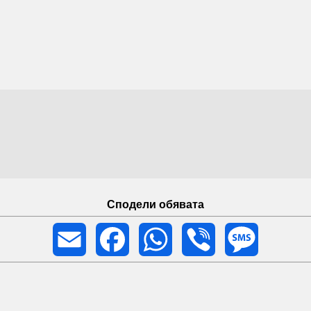
Сподели обявата
Email
Facebook
WhatsApp
Viber
Message