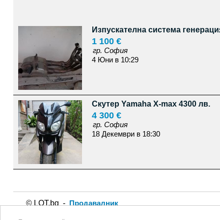
Изпускателна система генерация
1 100 €
гр. София
4 Юни в 10:29
Скутер Yamaha X-max 4300 лв.
4 300 €
гр. София
18 Декември в 18:30
© LOT.bg -
Продавалник
Използването на lot.bg или пубикуването на обява в сайта