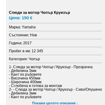
Слюди за мотор Чопър Круизър
Цена: 150 €
Марка:
Yamaha
Състояние:
Нов
Година:
2017
Пробег в км:
12 345
Категория:
Чопър
1- Слюда за мотор Чопър / Круизър - Прозрачна
- Дебелина 3мм
- Кант по ръбовете
- Височина 450мм
- Широчина 400мм
- Сглобена и готова за монтаж
2- - Слюда за мотор Чопър / Круизър - Сиво/Опушено
- Дебелина 3мм
- Кант по ръбовете
- Височина 450мм
Покажи цялото описание ↓
- Широчина 400мм