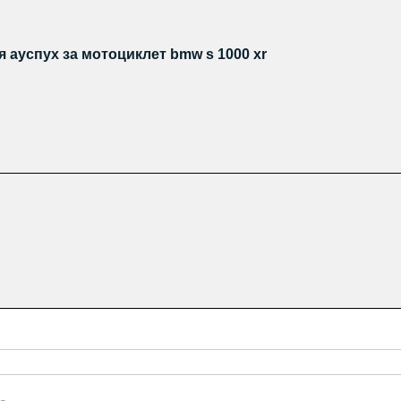
 ауспух за мотоциклет bmw s 1000 xr
Общи условия за ползване
Политика за
 означава съгласие с
и