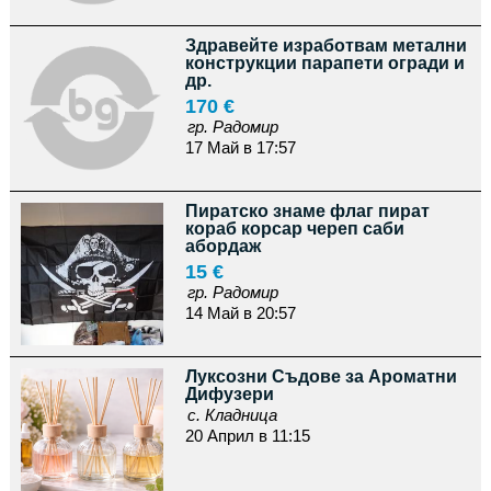
Здравейте изработвам метални
конструкции парапети огради и
др.
170 €
гр. Радомир
17 Май в 17:57
Пиратско знаме флаг пират
кораб корсар череп саби
абордаж
15 €
гр. Радомир
14 Май в 20:57
Луксозни Съдове за Ароматни
Дифузери
с. Кладница
20 Април в 11:15