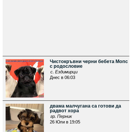
Чистокръвни черни бебета Мопс
с родословие
с. Ездимирци
Днес в 06:03
двама малчугана са готови да
радвот хора
гр. Перник
26 Юли в 19:05