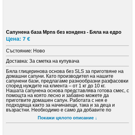
Сапунена база Mpns без конденз - Бяла на едро
Цена: 7 €
Състояние:
Ново
Доставка:
За сметка на купувача
Бяла глицеринова основа без SLS за приготвяне на
домашни сапуни. Като производител на нашите
сапунени бази, предлагаме разнообразни разфасовки
според нуждите на клиента – от 1 кг до 10 кг.
Нашата сапунена основа представлява готова смес, с
помощта на която лесно и забавно можете да
приготвите домашен сапун. Работата с нея е
подходяща както за начинаещи, така и за деца и
възрастни. Необходимо е само да добавите по
желание аромати, цветове и масла, след което да
Покажи цялото описание ↓
излеете сместа във формички. Само след няколко
минути ще можете да се насладите на красиви и
ароматни ръчно изработени сапуни.
Глицериновите сапуни са познати от близо 200 години