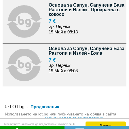
Основа за Сапун, Сапунена База
Разтопи и Излей - Прозрачна с
кокосо
7 €
гр. Перник
19 Май в 08:13
Основа за Сапун, Сапунена База
Разтопи и Излей - Бяла
7 €
гр. Перник
19 Май в 08:08
© LOT.bg -
Продавалник
Използването на lot.bg или пубикуването на обява в сайта
Общи условия за ползване
означава съгласие с
и
Политика за личните данни
на lot.bg
„Бисквитките“ ни помагат да предоставяме услугите си. С
Приемам
използването на услугите ни приемате, че можем да