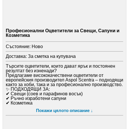
Професионални Оцветители за Свещи, Сапуни и
Козметика
Състояние:
Ново
Доставка:
За сметка на купувача
Търсите оцветители, които дават ярък и постоянен
резултат без изненади?
Предлагаме висококачествени оцветители от
европейския производител Aspol Scentra – подходящи
както за хоби, така и за професионално производство.
✨ ПОДХОДЯЩИ ЗА:
✔ Свещи (соев и парафинов восък)
✔ Ръчно изработени сапуни
✔ Козметика
✔ Почистващи продукти
Покажи цялото описание ↓