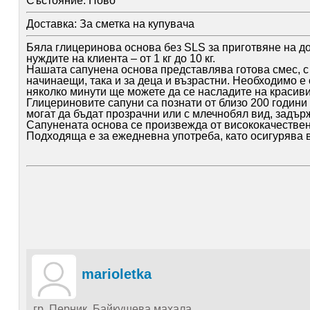
Състояние:
Ново
Доставка:
За сметка на купувача
Бяла глицеринова основа без SLS за приготвяне на д
нуждите на клиента – от 1 кг до 10 кг.
Нашата сапунена основа представлява готова смес, с 
начинаещи, така и за деца и възрастни. Необходимо е
няколко минути ще можете да се насладите на красив
Глицериновите сапуни са познати от близо 200 години
могат да бъдат прозрачни или с млечнобял вид, задър
Сапунената основа се произвежда от висококачествени
Подходяща е за ежедневна употреба, като осигурява 
на естествената хидратация на кожата.
Основата притежава добра пенливост, почиства ефекти
marioletka
гр. Перник, Байкушева махала