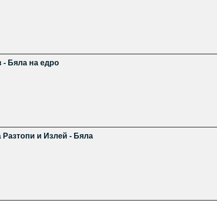
 - Бяла на едро
 Разтопи и Излей - Бяла