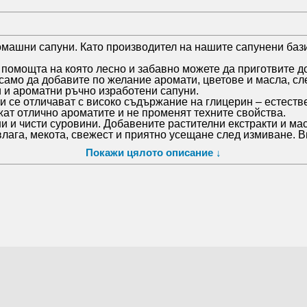
омашни сапуни. Като производител на нашите сапунени баз
помощта на която лесно и забавно можете да приготвите д
 само да добавите по желание аромати, цветове и масла, сл
и и ароматни ръчно изработени сапуни.
 и се отличават с високо съдържание на глицерин – естеств
жат отлично ароматите и не променят техните свойства.
 и чисти суровини. Добавените растителни екстракти и ма
влага, мекота, свежест и приятно усещане след измиване. 
Покажи цялото описание ↓
вно и има ниска степен на разлагане при контакт с вода.