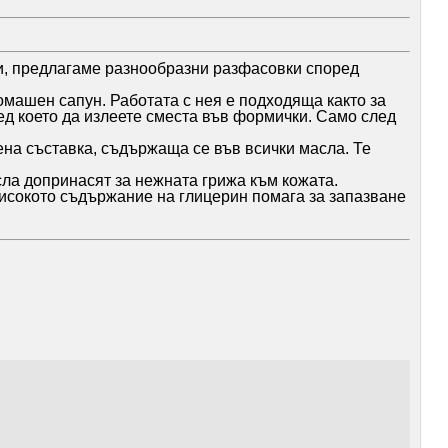
и, предлагаме разнообразни разфасовки според
омашен сапун. Работата с нея е подходяща както за
ед което да излеете сместа във формички. Само след
ена съставка, съдържаща се във всички масла. Те
сла допринасят за нежната грижа към кожата.
Високото съдържание на глицерин помага за запазване