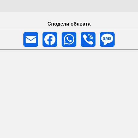
Сподели обявата
Email
Facebook
WhatsApp
Viber
Message