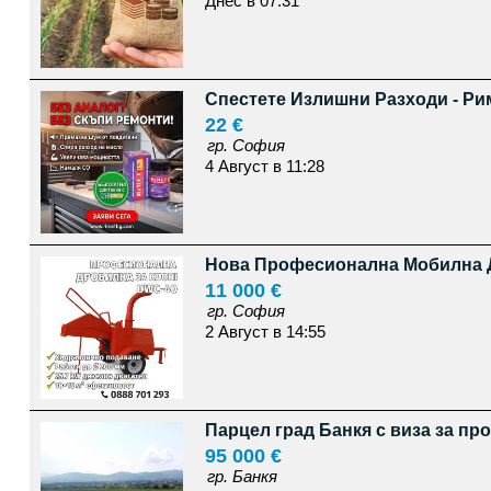
Днес в 07:31
Спестете Излишни Разходи - Рим
22 €
гр. София
4 Август в 11:28
Нова Професионална Мобилна Д
11 000 €
гр. София
2 Август в 14:55
Парцел град Банкя с виза за пр
95 000 €
гр. Банкя