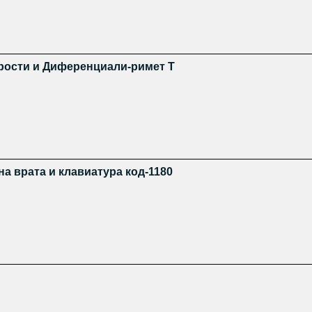
рости и Диференциали-римет Т
на врата и клавиатура код-1180