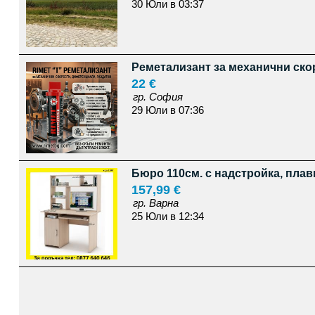
30 Юли в 03:37
Реметализант за механични ско
22 €
гр. София
29 Юли в 07:36
Бюро 110см. с надстройка, плав
157,99 €
гр. Варна
25 Юли в 12:34