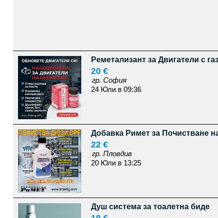
Реметализант за Двигатели с га
20 €
гр. София
24 Юли в 09:36
Добавка Римет за Почистване н
22 €
гр. Пловдив
20 Юли в 13:25
Душ система за тоалетна биде