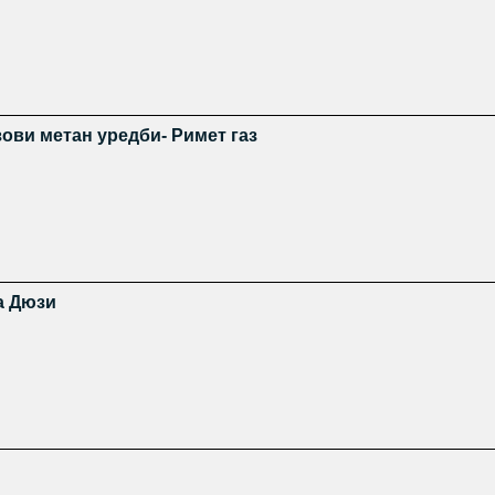
зови метан уредби- Римет газ
а Дюзи