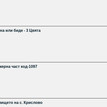
на или биде - 3 Цвята
жерна част код-1097
лището на с. Крислово