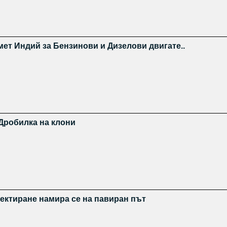
ет Индий за Бензинови и Дизелови двигате..
робилка на клони
оектиране намира се на павиран път