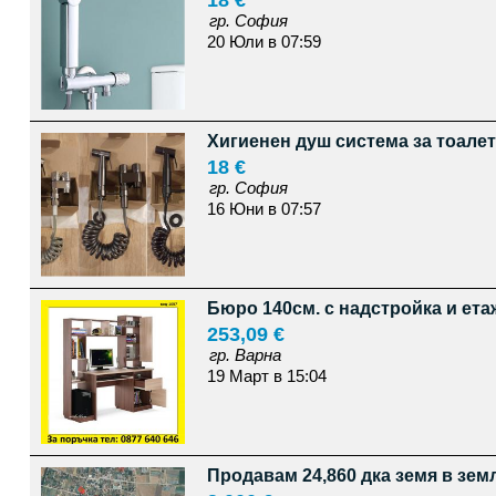
18 €
гр. София
20 Юли в 07:59
Хигиенен душ система за тоалет
18 €
гр. София
16 Юни в 07:57
Бюро 140см. с надстройка и ета
253,09 €
гр. Варна
19 Март в 15:04
Продавам 24,860 дка земя в зем