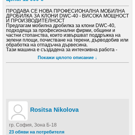
ПРОДАВА СЕ НОВА ПРОФЕСИОНАЛНА МОБИЛНА
ДРОБИЛКА ЗА КЛОНИ DWC-40 - ВИСОКА МОЩНОСТ
И ПРОИЗВОДИТЕЛНОСТ
Предлагам мобилна дробилка за клони DWC-40,
подходяща за професионални фирми, общини и
частни стопанства, които извършват поддръжка на
зелени площи, почистване на терени, дърводобив или
обработка на отпадъчна дървесина.
Тази машина е създадена за интензивна работа -
лесно раздробява както свежи, така и сухи дървесни
Покажи цялото описание ↓
материали с голям диаметър, превръщайки ги в
равномерна дървесна фракция. Подходяща е както за
производство на биомаса, така и за намаляване
обема на отпадъка при поддръжка на градини и
паркове.
Как работи дробилката DWC-40?
DWC-40 използва принципа на тежък маховик с
ножова система, която нарязва и раздробява
дървесината на парчета.
Двойните хидравлични подаващи ролки захващат
клона равномерно и го придърпват към режещата
Rositsa Nikolova
камера, което гарантира:
безопасно подаване без връщане назад
равномерно и плавно рязане
гр. София, Зона Б-18
висока производителност
минимално натоварване на оператора
23 обяви на потребителя