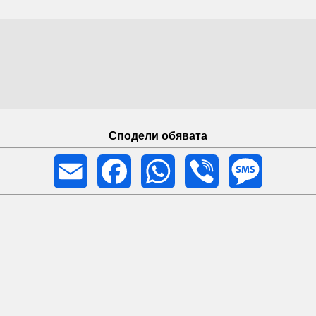
davalnik
Сподели обявата
Email
Facebook
WhatsApp
Viber
Message