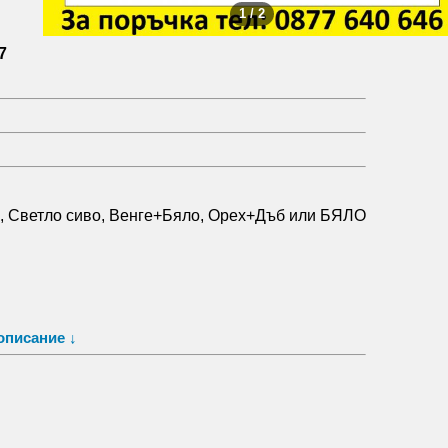
1 / 2
7
, Светло сиво, Венге+Бяло, Орех+Дъб или БЯЛО
описание ↓
а на сградата)