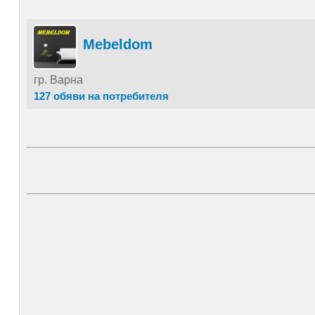
.
.
олх, продавалник, olx, bg, базар, бг, bazar, ало, alo, pro
Mebeldom
гр. Варна
127 обяви на потребителя