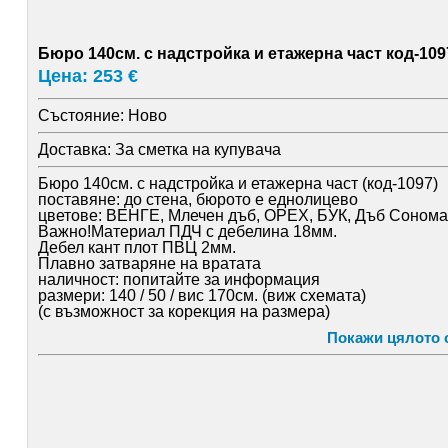
Бюро 140см. с надстройка и етажерна част код-109
Цена: 253 €
Състояние:
Ново
Доставка:
За сметка на купувача
Бюро 140см. с надстройка и етажерна част (код-1097)
поставяне: до стена, бюрото е еднолицево
цветове: ВЕНГЕ, Млечен дъб, ОРЕХ, БУК, Дъб Сонома
Важно!Материал ПДЧ с дебелина 18мм.
Дебел кант плот ПВЦ 2мм.
Плавно затваряне на вратата
наличност: попитайте за информация
размери: 140 / 50 / вис 170см. (виж схемата)
(с възможност за корекция на размера)
-предлага се и в огледален вариант
Покажи цялото 
доставя се в цялата страна
за гр. Варна доставка в сглобен вид до адрес (до вход
цветовете и още наши артикули виж тук: mebeldom. bg
за поръчка тел: 0877 640 646
.
.
.