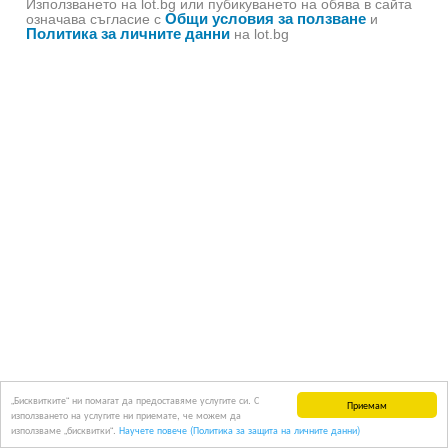
Използването на lot.bg или пубикуването на обява в сайта
Общи условия за ползване
означава съгласие с
и
Политика за личните данни
на lot.bg
„Бисквитките“ ни помагат да предоставяме услугите си. С
Приемам
използването на услугите ни приемате, че можем да
използваме „бисквитки“.
Научете повече (Политика за защита на личните данни)