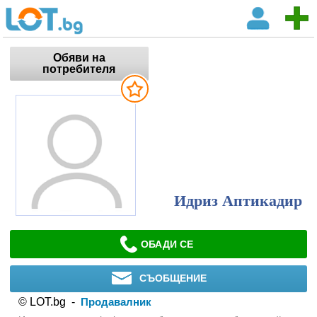
Обяви на
потребителя
Идриз Аптикадир
ОБАДИ СЕ
СЪОБЩЕНИЕ
© LOT.bg -
Продавалник