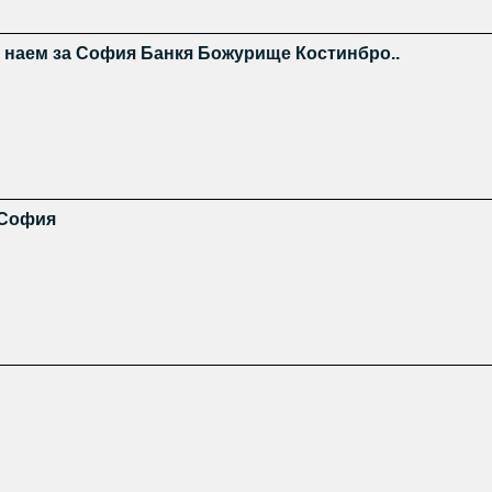
д наем за София Банкя Божурище Костинбро..
 София
и