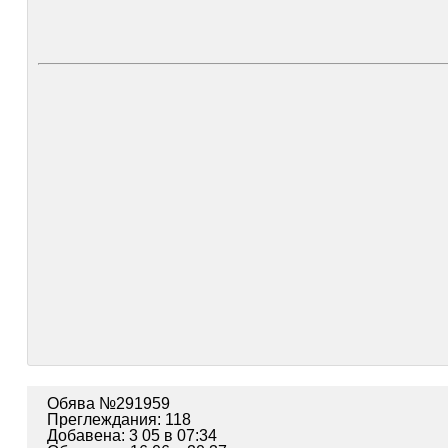
Обява №291959
Преглеждания: 118
Добавена: 3 05 в 07:34