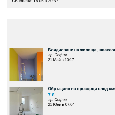
Обновена: 16 06 в 20:37
Боядисване на жилища, шпакло
гр. София
21 Май в 10:17
Обръщане на прозорци след смя
7 €
гр. София
21 Юни в 07:04