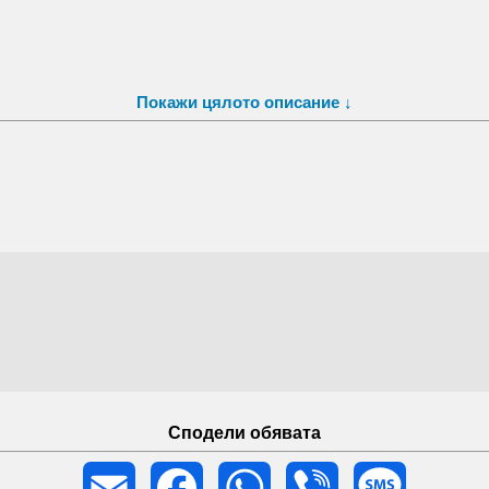
Покажи цялото описание ↓
Сподели обявата
Email
Facebook
WhatsApp
Viber
Message