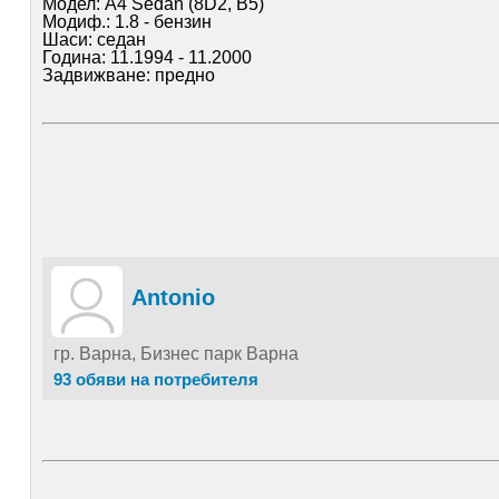
Модел: A4 Sedan (8D2, B5)
Модиф.: 1.8 - бензин
Шаси: седан
Година: 11.1994 - 11.2000
Задвижване: предно
Цил. /Куб.: 4 цил. / 1781 куб. см.
Мощност: 125 к. с / 92 kW
Kод двигател: ADR, APT, ARG, AVV
Antonio
гр. Варна, Бизнес парк Варна
93 обяви на потребителя