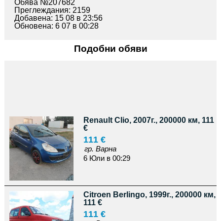
Обява №207682
педал на газта
Преглеждания: 2159
бутони ел стъкла
Добавена: 15 08 в 23:56
ABS - датчици
Обновена: 6 07 в 00:28
барабани, главини
Заден мост
задни амортисьори
Подобни обяви
моторче задна чистачка
машинка заключване
рез. Гума - патерица
крик, ключ, кука
Рамо задна чистачка
антена таван + стойка
Гуми и джанти
инжекционна помпа - нивомер
резервоар
Renault Clio, 2007г., 200000 км, 111
амортисьорчета за пета врата
€
И МНОГО ДРУГИ
111 €
Мазда 3, мазда III, mazda 3 hatchback
гр. Варна
6 Юли в 00:29
Citroen Berlingo, 1999г., 200000 км,
111 €
111 €