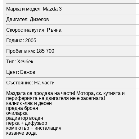
Марка и модел:
Mazda 3
Двигател:
Дизелов
Скоростна кутия:
Ръчна
Година:
2005
Пробег в км:
185 700
Тип:
Хечбек
Цвят:
Бежов
Състояние:
На части
Маздата се продава на части! Мотора, ск. кутията и
периферията на двигателя не е засегната!
калник -ляв и десен
предна броня
очиларка
радиатор воден
перка + дифузьор
компютър + инсталация
казанче вода
помпичка чистачки