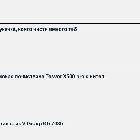
качка, която чисти вместо теб
мокро почистване Tesvor X500 pro с интел
тип стик V Group Kb-703b