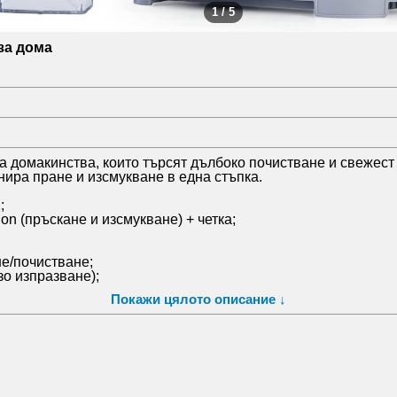
1 / 5
за дома
домакинства, които търсят дълбоко почистване и свежест
ира пране и изсмукване в една стъпка.
;
on (пръскане и изсмукване) + четка;
не/почистване;
зо изпразване);
есоарите;
Покажи цялото описание ↓
 тапицерии, килими, авто салон;
щи машини;
ци (локално), столове, автомобилни седалки, текстил на 
усът се забърсва;
н клас);