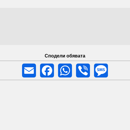
стта при работа;
;
да ≈1.5 l;
. stokizavseki. com
Сподели обявата
Email
Facebook
WhatsApp
Viber
Message