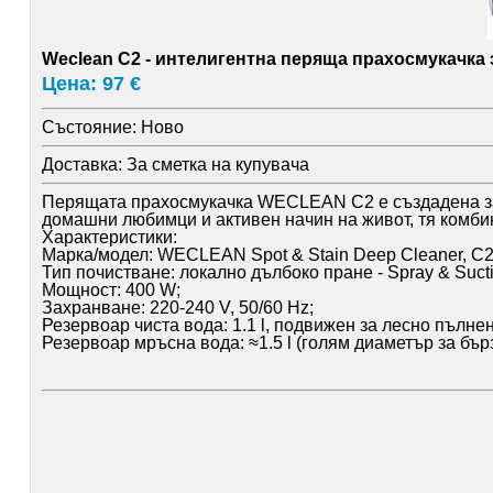
Weclean C2 - интелигентна перяща прахосмукачка 
Цена: 97 €
Състояние:
Ново
Доставка:
За сметка на купувача
Перящата прахосмукачка WECLEAN C2 е създадена за 
домашни любимци и активен начин на живот, тя комбин
Характеристики:
Марка/модел: WECLEAN Spot & Stain Deep Cleaner, C2
Тип почистване: локално дълбоко пране - Spray & Sucti
Мощност: 400 W;
Захранване: 220-240 V, 50/60 Hz;
Резервоар чиста вода: 1.1 l, подвижен за лесно пълне
Резервоар мръсна вода: ≈1.5 l (голям диаметър за бър
Управление: механични бутони; push-to-release за акс
Накрайник: комбиниран - пръскане/четка/засмукване за
Маркуч: гъвкав, с място за прибиране по корпуса;
Дръжка: широка, удобна за пренасяне от стая в стая;
Препоръка: използвай нископенлив препарат за перя
Приложение: килими, пътеки, дивани, фотьойли, матра
Поддръжка: резервоарите се свалят и изплакват; корп
Размер/тегло: компактни за лесно съхранение (домаше