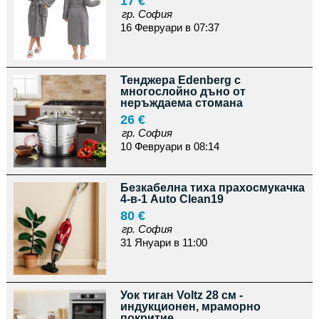
17 €
гр. София
16 Февруари в 07:37
Тенджера Edenberg с
многослойно дъно от
неръждаема стомана
26 €
гр. София
10 Февруари в 08:14
Безкабелна тиха прахосмукачка
4-в-1 Auto Clean19
80 €
гр. София
31 Януари в 11:00
Уок тиган Voltz 28 см -
индукционен, мраморно
покритие