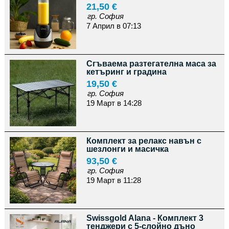
21,50 €
гр. София
7 Април в 07:13
Сгъваема разтегателна маса за
кетъринг и градина
19,50 €
гр. София
19 Март в 14:28
Комплект за релакс навън с
шезлонги и масичка
93,50 €
гр. София
19 Март в 11:28
Swissgold Alana - Комплект 3
тенджери с 5-слойно дъно