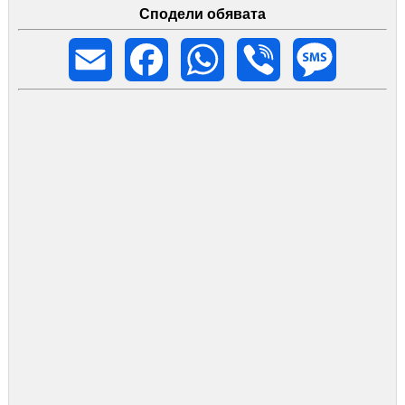
Сподели обявата
Email
Facebook
WhatsApp
Viber
Message