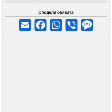
Сподели обявата
Email
Facebook
WhatsApp
Viber
Message