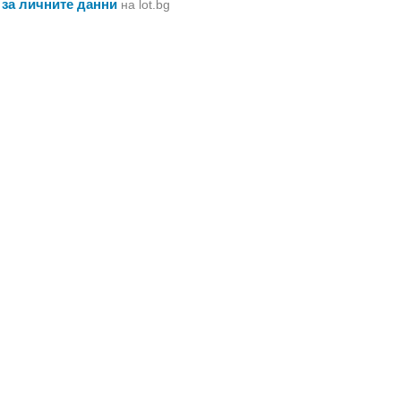
 за личните данни
на lot.bg