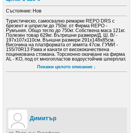
Състояние:
Нов
Туристическо, самосвално ремарке REPO DRS с
брезент и шпригли до 750кг. от Фирма REPO -
Румъния. Общо тегло до 750кг. Собствена маса 121кг.
Полезен товар 629кг. Вътрешни размери/Д. Ш. В/ -
197x107x110см. Външни размери 291x148x85см.
Височина на платформата от земята 47см. ГУМИ -
155/70R13 Рама и канати от висококачествена
поцинкована стомана. Торсионно окачване на фирма
AL - KO, под от многопластов водоустойчив шперплат.
Сваляем заден капак. Ел. инсталация 12V с 7
Покажи цялото описание ↓
полюсен куплунг, вкл. маневрено колело и скоба.
ЧИСТО НОВО РЕМАРКЕ! ЦЕНАТА Е С ПЛАТЕНО
ДДС! Управлява се с категория B, до 750кг., без
застраховка и винетка. Всички необходими документи
за регистрация в КАТ. Цената за регистрация в КАТ, е
приблизително 22 евро. Транзитни номера,
приблизително 17 евро. Извършваме и регистрация
на новозакупеното ремарке в КАТ срещу
допълнително заплащане и пълномощно от нотариус.
Възможност за лизинг!
Димитър