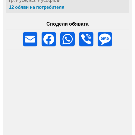
гр. Русе, в.з. Русофили
12 обяви на потребителя
Сподели обявата
Email
Facebook
WhatsApp
Viber
Message