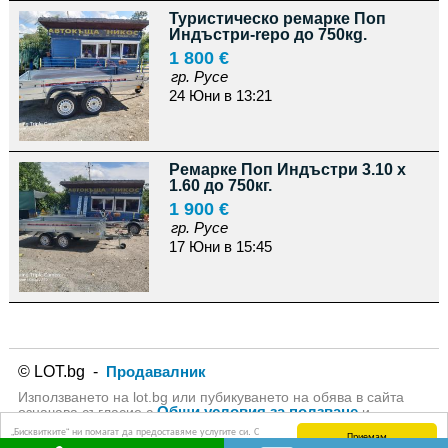
Туристическо ремарке Поп
Индъстри-repo до 750кg.
1 800 €
гр. Русе
24 Юни в 13:21
Ремарке Поп Индъстри 3.10 х
1.60 до 750кг.
1 900 €
гр. Русе
17 Юни в 15:45
© LOT.bg -
Продавалник
Използването на lot.bg или пубикуването на обява в сайта
Общи условия за ползване
означава съгласие с
и
Политика за личните данни
на lot.bg
„Бисквитките“ ни помагат да предоставяме услугите си. С
Приемам
използването на услугите ни приемате, че можем да