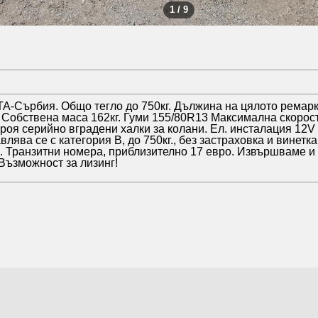
1 / 9
-Сърбия. Общо тегло до 750кг. Дължина на цялото ремар
Собствена маса 162кг. Гуми 155/80R13 Максимална скорост 
роя серийно вградени халки за колани. Ел. инсталация 12V 
 се с категория B, до 750кг., без застраховка и винетка.
о. Транзитни номера, приблизително 17 евро. Извършваме 
Възможност за лизинг!