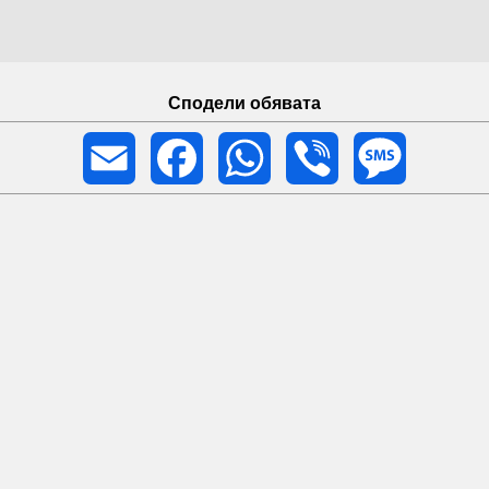
Сподели обявата
Email
Facebook
WhatsApp
Viber
Message