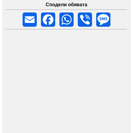
Сподели обявата
Email
Facebook
WhatsApp
Viber
Message