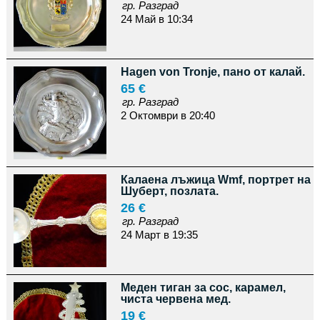
гр. Разград
24 Май в 10:34
Hagen von Tronje, пано от калай.
65 €
гр. Разград
2 Октомври в 20:40
Калаена лъжица Wmf, портрет на
Шуберт, позлата.
26 €
гр. Разград
24 Март в 19:35
Меден тиган за сос, карамел,
чиста червена мед.
19 €