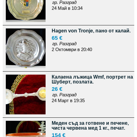
гр. Разград
24 Май в 10:34
Hagen von Tronje, пано от калай.
65 €
гр. Разград
2 Октомври в 20:40
Калаена лъжица Wmf, портрет на
Шуберт, позлата.
26 €
гр. Разград
24 Март в 19:35
Меден съд за готвене и печене,
чиста червена мед 1 кг., печат.
154 €