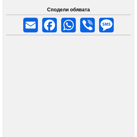
Сподели обявата
Email
Facebook
WhatsApp
Viber
Message