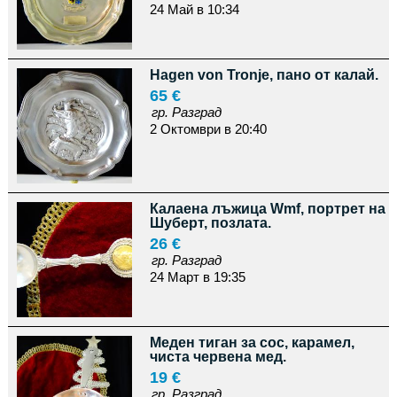
24 Май в 10:34
Hagen von Tronje, пано от калай.
65 €
гр. Разград
2 Октомври в 20:40
Калаена лъжица Wmf, портрет на
Шуберт, позлата.
26 €
гр. Разград
24 Март в 19:35
Меден тиган за сос, карамел,
чиста червена мед.
19 €
гр. Разград