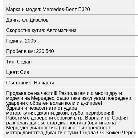
Марка и модел:
Mercedes-Benz E320
Двигател:
Дизелов
Скоростна кутия:
Автоматична
Година:
2005
Пробег в км:
220 540
Тип:
Седан
Цвят:
Сив
Състояние:
На части
Продава се на части!!! Разполагам и с много други
модели на Мерцедес, също така изкупувам повредени,
ударени с обратен волан коли и джипове!
Здрави и незасегнати от удара
мотор, кутия, джанти, дюзи, турбо, периферия!!
Работим с доверени сервизи в гр. Варна и гр. София
разполагащи със стар диагностика (оригинална
Мерцедес диагностика), точност и коректност!
мотор/ двигател, Джанти с гуми 17цола ОЗ. Кожен Черен
салон