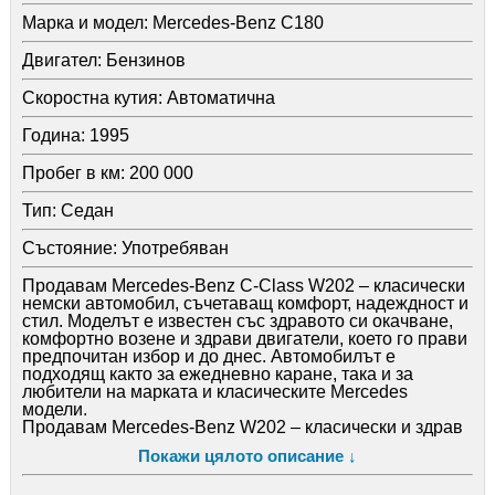
Марка и модел:
Mercedes-Benz C180
Двигател:
Бензинов
Скоростна кутия:
Автоматична
Година:
1995
Пробег в км:
200 000
Тип:
Седан
Състояние:
Употребяван
Продавам Mercedes-Benz C-Class W202 – класически
немски автомобил, съчетаващ комфорт, надеждност и
стил. Моделът е известен със здравото си окачване,
комфортно возене и здрави двигатели, което го прави
предпочитан избор и до днес. Автомобилът е
подходящ както за ежедневно каране, така и за
любители на марката и класическите Mercedes
модели.
Продавам Mercedes-Benz W202 – класически и здрав
автомобил с отличен комфорт и стабилност на пътя.
Покажи цялото описание ↓
Колата е с характерната за Mercedes здрава
изработка и приятно возене. Подходяща както за