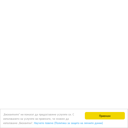
„Бисквитките“ ни помагат да предоставяме услугите си. С
Приемам
използването на услугите ни приемате, че можем да
използваме „бисквитки“.
Научете повече (Политика за защита на личните данни)