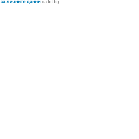
 за личните данни
на lot.bg