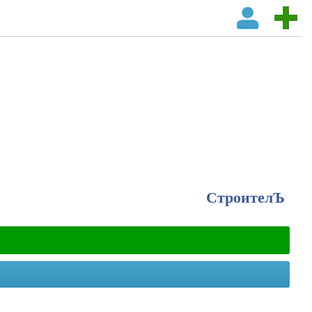
СтроителЪ