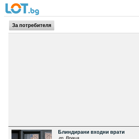
За потребителя
Блиндирани входни врати
гр. Враца