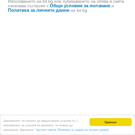
Използването на lot.bg или пубикуването на обява в сайта
Общи условия за ползване
означава съгласие с
и
Политика за личните данни
на lot.bg
„Бисквитките“ ни помагат да предоставяме услугите си. С
Приемам
използването на услугите ни приемате, че можем да
използваме „бисквитки“.
Научете повече (Политика за защита на личните данни)