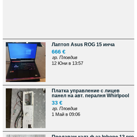
Лаптоп Asus ROG 15 инча
666 €
гр. Пловдив
12 Юни в 13:57
Платка управление с лицев
панел на авт. пералня Whirlpool
33 €
гр. Пловдив
1 Май в 09:06
Продавам калъф за Iphone 13 pro