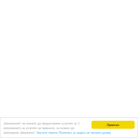
„Бисквитките“ ни помагат да предоставяме услугите си. С
Приемам
използването на услугите ни приемате, че можем да
използваме „бисквитки“.
Научете повече (Политика за защита на личните данни)