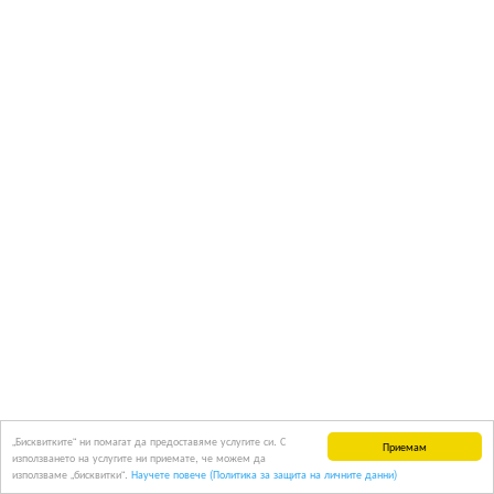
„Бисквитките“ ни помагат да предоставяме услугите си. С
Приемам
използването на услугите ни приемате, че можем да
използваме „бисквитки“.
Научете повече (Политика за защита на личните данни)