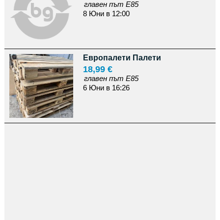
главен път Е85
8 Юни в 12:00
Европалети Палети
18,99 €
главен път Е85
6 Юни в 16:26