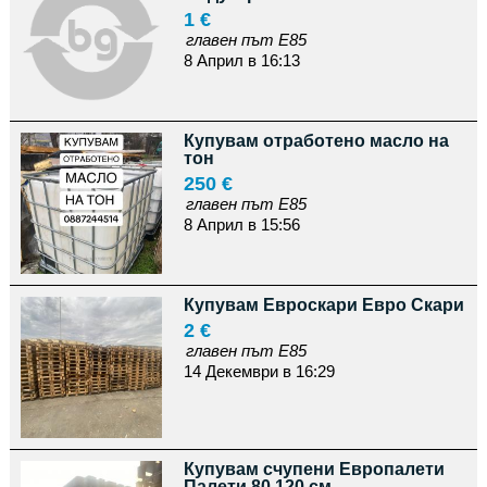
1 €
главен път Е85
8 Април в 16:13
Купувам отработено масло на
тон
250 €
главен път Е85
8 Април в 15:56
Купувам Евроскари Евро Скари
2 €
главен път Е85
14 Декември в 16:29
Купувам счупени Европалети
Палети 80 120 см