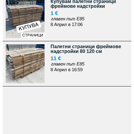
Купувам палетни страници
фреймове надстройки
1 €
главен път Е85
8 Април в 17:06
Палетни страници фреймове
надстройки 80 120 см
11 €
главен път Е85
8 Април в 16:59