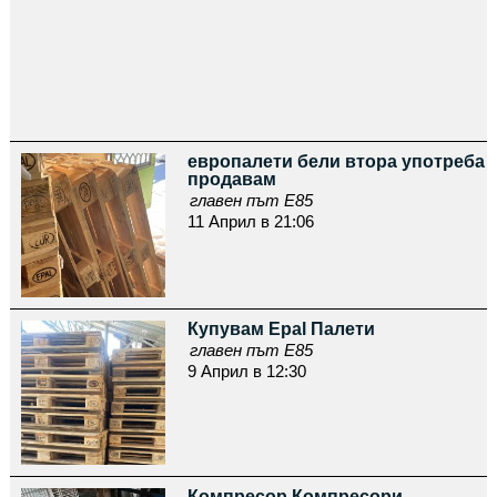
европалети бели втора употреба
продавам
главен път Е85
11 Април в 21:06
Купувам Epal Палети
главен път Е85
9 Април в 12:30
Компресор Компресори