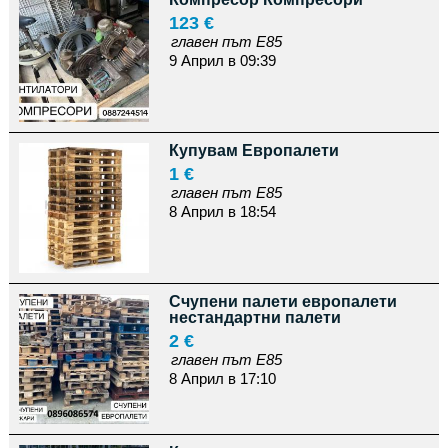
123 €
главен път Е85
9 Април в 09:39
Купувам Европалети
1 €
главен път Е85
8 Април в 18:54
Счупени палети европалети
нестандартни палети
2 €
главен път Е85
8 Април в 17:10