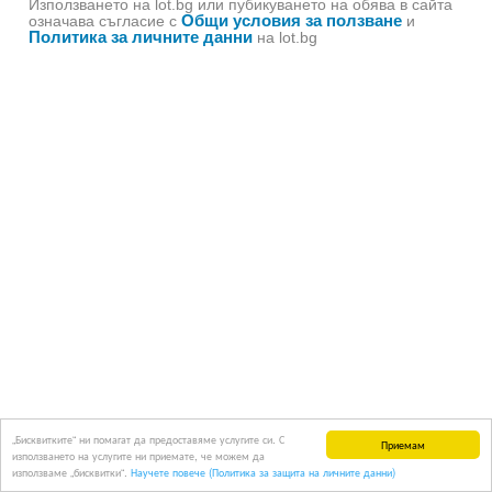
Използването на lot.bg или пубикуването на обява в сайта
Общи условия за ползване
означава съгласие с
и
Политика за личните данни
на lot.bg
„Бисквитките“ ни помагат да предоставяме услугите си. С
Приемам
използването на услугите ни приемате, че можем да
използваме „бисквитки“.
Научете повече (Политика за защита на личните данни)