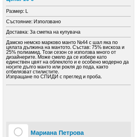
Размер:
L
Състояние:
Използвано
Доставка:
За сметка на купувача
Дамско немско марково манто №44 с шал яка по
цялата дължина на мантото. Състав: 75% вискоза и
25% полиамид. Този сезон се използва много от
дизайнерите. Може смело да се избере като
единствен цвят на облеклото и е особено модерно да
носите дълго манто или рокля до пода, както
отбелязват стилистите.
Изпращане по СПИДИ с преглед и проба.
Мариана Петрова