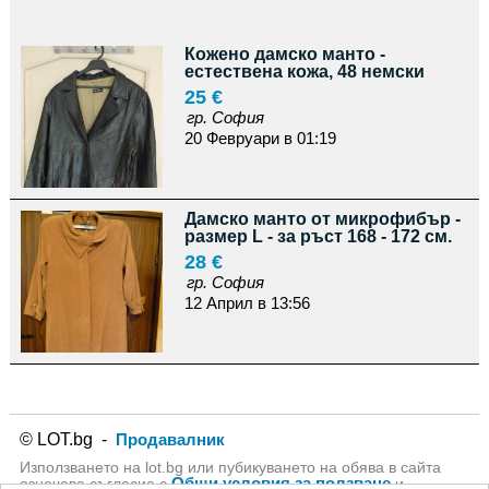
Кожено дамско манто -
естествена кожа, 48 немски
25 €
гр. София
20 Февруари в 01:19
Дамско манто от микрофибър -
размер L - за ръст 168 - 172 см.
28 €
гр. София
12 Април в 13:56
© LOT.bg -
Продавалник
Използването на lot.bg или пубикуването на обява в сайта
Общи условия за ползване
означава съгласие с
и