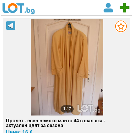
1 / 7
Пролет - есен немско манто 44 с шал яка -
актуален цвят за сезона
Цена: 16 €