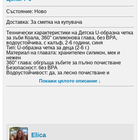
Състояние:
Ново
Доставка:
За сметка на купувача
Технически характеристики на Детска U-образна четка
за зъби Коала, 360° силиконова глава, без BPA,
водоустойчива, с калъф, 2-6 години, синя
Тип: U-образна четка за деца (2-6 г.)
Материал на главата: хранителен силикон, мек и
нежен
360° глава: обгръща зъбите за пълно почистване
Безопасност: без BPA
Водоустойчивост: да, за лесно почистване и
безопасна употреба
Покажи цялото описание ↓
Манипулация: ергономична дръжка с дизайн коала
Включени аксесоари: прозрачен калъф за съхранение
Размер: приблизителна височина 11,5 см
Употреба: подходяща за домашна и пътна употреба;
може да се използва с детска паста или гел
Поддръжка: лесна за почистване
Elica