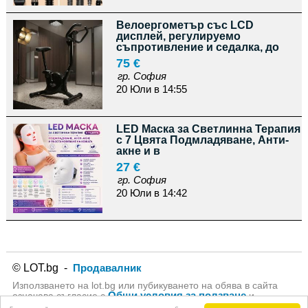
Велоергометър със LCD
дисплей, регулируемо
съпротивление и седалка, до
75 €
гр. София
20 Юли в 14:55
LED Маска за Светлинна Терапия
с 7 Цвята Подмладяване, Анти-
акне и в
27 €
гр. София
20 Юли в 14:42
© LOT.bg -
Продавалник
Използването на lot.bg или пубикуването на обява в сайта
Общи условия за ползване
означава съгласие с
и
Политика за личните данни
на lot.bg