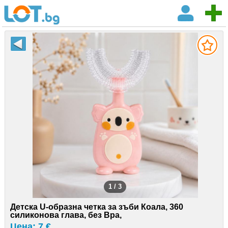
1 / 3
Детска U-образна четка за зъби Коала, 360
силиконова глава, без Bpa,
Цена: 7 €