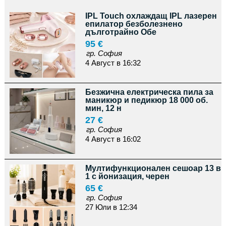
IPL Touch охлаждащ IPL лазерен
епилатор безболезнено
дълготрайно Обе
95 €
гр. София
4 Август в 16:32
Безжична електрическа пила за
маникюр и педикюр 18 000 об.
мин, 12 н
27 €
гр. София
4 Август в 16:02
Мултифункционален сешоар 13 в
1 с йонизация, черен
65 €
гр. София
27 Юли в 12:34