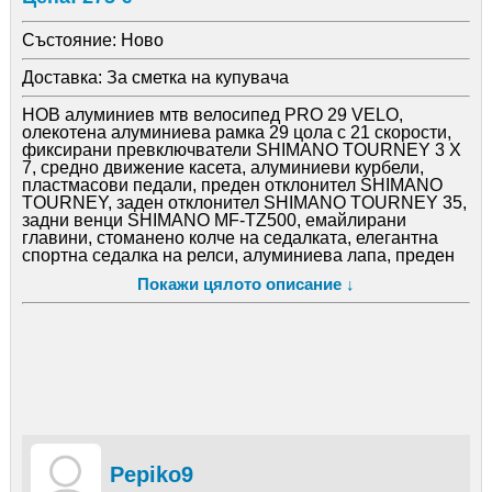
Състояние:
Ново
Доставка:
За сметка на купувача
НОВ алуминиев мтв велосипед PRO 29 VELO,
олекотена алуминиева рамка 29 цола с 21 скорости,
фиксирани превключватели SHIMANO TOURNEY 3 X
7, средно движение касета, алуминиеви курбели,
пластмасови педали, преден отклонител SHIMANO
TOURNEY, заден отклонител SHIMANO TOURNEY 35,
задни венци SHIMANO MF-TZ500, емайлирани
главини, стоманено колче на седалката, елегантна
спортна седалка на релси, алуминиева лапа, преден
амортисьор, алуминиеви двойностенни усилени
Покажи цялото описание ↓
капли, никилирани спици, алуминиеви вибрейк
спирачки, гуми със спортен грайфер 29 х 2,10, размер
на рамката 48 х 60см. тегло 16,5кг. Г. М. 1-8-0-Е-В-О
ПОВЕЧЕ инфо WWW. VELOSIPEDITE. EU
Pepiko9