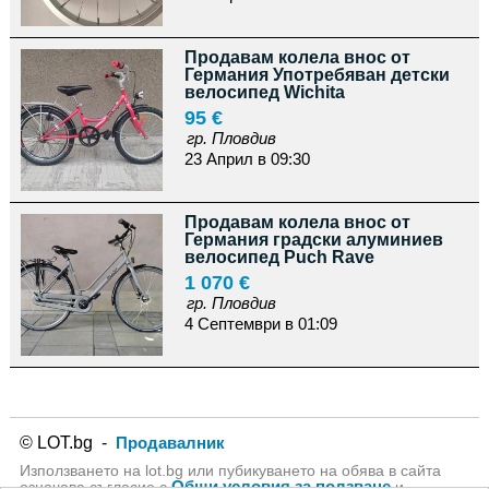
Продавам колела внос от
Германия Употребяван детски
велосипед Wichita
95 €
гр. Пловдив
23 Април в 09:30
Продавам колела внос от
Германия градски алуминиев
велосипед Puch Rave
1 070 €
гр. Пловдив
4 Септември в 01:09
© LOT.bg -
Продавалник
Използването на lot.bg или пубикуването на обява в сайта
Общи условия за ползване
означава съгласие с
и