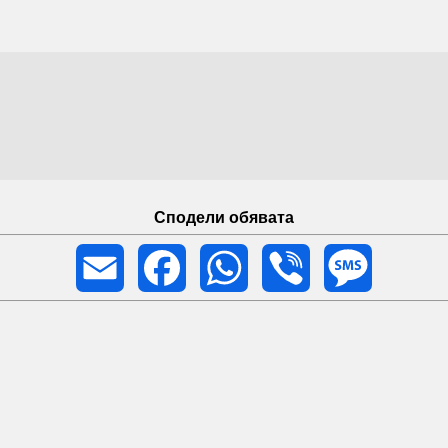
Сподели обявата
Email
Facebook
WhatsApp
Viber
Message