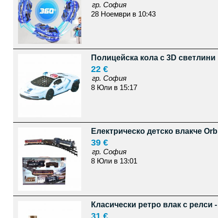
гр. София
28 Ноември в 10:43
Полицейска кола с 3D светлини 
22 €
гр. София
8 Юли в 15:17
Електрическо детско влакче Orbit
39 €
гр. София
8 Юли в 13:01
Класически ретро влак с релси -
31 €