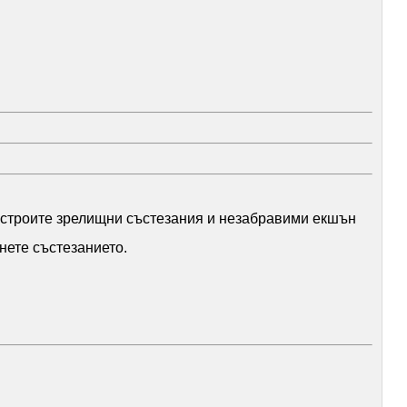
 устроите зрелищни състезания и незабравими екшън
нете състезанието.