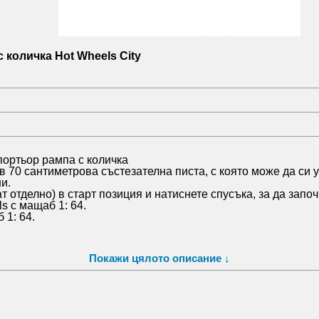
количка Hot Wheels City
ортьор рампа с количка
в 70 сантиметрова състезателна писта, с която може да си
и.
 отделно) в старт позиция и натиснете спусъка, за да започ
s с мащаб 1: 64.
 1: 64.
Покажи цялото описание ↓