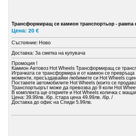
Трансформиращ се камион транспортьор - рампа с 
Цена: 20 €
Състояние:
Ново
Доставка:
За сметка на купувача
Промоция !
Камион Автовоз Hot Wheels Трансформиращ се трансп
Играчката се трансформира и от камион се превръща 
моменти, пресъздавайки любимите си Hot Wheels сцен
Поставете автомобилите Hot Wheels (които се продават
Транспортьорът може да превозва до 9 коли Hot Wheel
В комплекта ще откриете и Hot Wheels количка с мащаб
Цена: 39.99лв. /бр. /стара цена 49.99лв. /бр. /
Доставка до офис на Спиди 5.99лв.
Доставка до офис на Еконт 6.89лв.