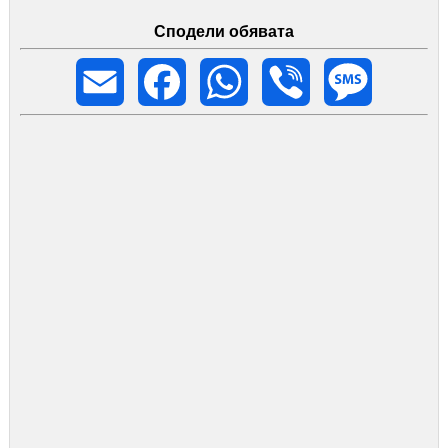
Сподели обявата
Email
Facebook
WhatsApp
Viber
Message