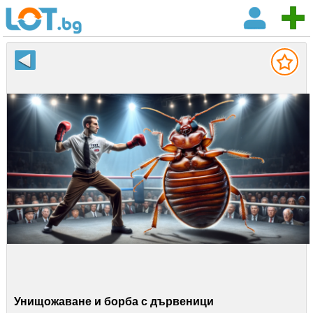
Унищожаване и бoрба с дървеници