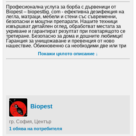
Професионална услуга за борба с дървеници от
Biopest – biopestbg. com - ефективна дезифекция на
легла, матраци, мебели и стени със съвременни,
безопасни и мощтни препарати. Нашите техници
извършват детайлен оглед, обработват местата за
укриване и гарантират резултат при повтарящото се
третиране. Безопасно за дома и дошните любимци!
Гаранция за унищожаване и превенция от ново
нашествие. Обикновенно са необходими две или три
последователни обработки, за да се унищожат
Покажи цялото описание ↓
напълно дървениците. Те се извърват през 5-7 дни.
Не оставайте проблема с дървениците да се
разраства – свържете се нас оше днес и заявете
безплатен оглед -
Biopest
гр. София, Център
1 обява на потребителя