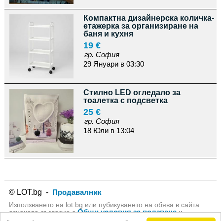
Компактна дизайнерска количка-
етажерка за организиране на
баня и кухня
19 €
гр. София
29 Януари в 03:30
Стилно LED огледало за
тоалетка с подсветка
25 €
гр. София
18 Юли в 13:04
© LOT.bg -
Продавалник
Използването на lot.bg или пубикуването на обява в сайта
Общи условия за ползване
означава съгласие с
и
Политика за личните данни
на lot.bg