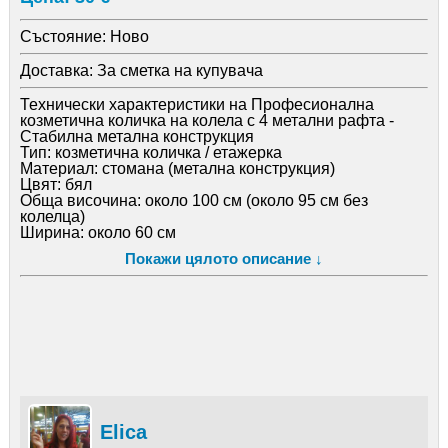
Състояние:
Ново
Доставка:
За сметка на купувача
Технически характеристики на Професионална
козметична количка на колела с 4 метални рафта -
Стабилна метална конструкция
Тип: козметична количка / етажерка
Материал: стомана (метална конструкция)
Цвят: бял
Обща височина: около 100 см (около 95 см без
колелца)
Ширина: около 60 см
Дълбочина: около 32 см
Покажи цялото описание ↓
Диаметър на тръбите: около 19 мм
Брой рафтове: 4
Размер на рафт: около 55 x 31 см
Височини на монтаж на рафтовете (без колелца):
около 5 см / 30 см / 54 см / 83 см
Разстояния между рафтовете: около 22 см / 22 см / 27
см
Конструкция на рафтовете: перфорирана метална
плоскост
Мобилност: 4 въртящи се колелца
Регулируеми крачета: 4 броя
Elica