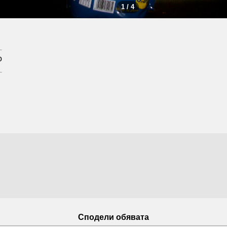
1 / 4
о
Сподели обявата