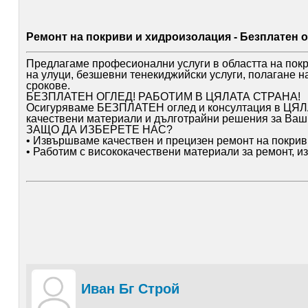
Ремонт на покриви и хидроизолация - Безплатен о
Предлагаме професионални услуги в областта на пок
на улуци, безшевни тенекиджийски услуги, полагане н
срокове.
БЕЗПЛАТЕН ОГЛЕД! РАБОТИМ В ЦЯЛАТА СТРАНА!
Осигуряваме БЕЗПЛАТЕН оглед и консултация в ЦЯЛА
качествени материали и дълготрайни решения за Ваши
ЗАЩО ДА ИЗБЕРЕТЕ НАС?
• Извършваме качествен и прецизен ремонт на покрив
• Работим с висококачествени материали за ремонт, и
• Разполагаме с екип от опитни професионалисти и г
• Предлагаме коректно и ясно ценообразуване за всяк
• Работим с договор и гаранция за извършените услуги
Отговаряме бързо на всяко обаждане и запитване - за 
Имаме много доволни клиенти и отлични отзиви за кач
„Много съм доволен от работата - екипът беше корект
внимание към детайлите. Покривът беше завършен про
който търси надеждни майстори. “ - клиент от София.
Иван Бг Строй