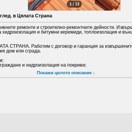
1 / 13
глед. в Цялата Страна
ривните ремонти и строително-ремонтните дейности. Извър
а хидроизолация и битумни керемиди, топлоизолация и външ
ТА СТРАНА. Работим с договор и гаранция за извършенит
я дом или сграда.
и;
зграждане и хидроизолация на покриви;
арантираме отлично изпълнение;
Покажи цялото описание ↓
а строително-ремонтна дейност;
;
въпроси може да ни пишете и по Viber.
еството на работа и коректното отношение.
ен, работиха бързо и качествено. Всичко беше направено то
фесионално и след работа обектът беше оставен чист и по