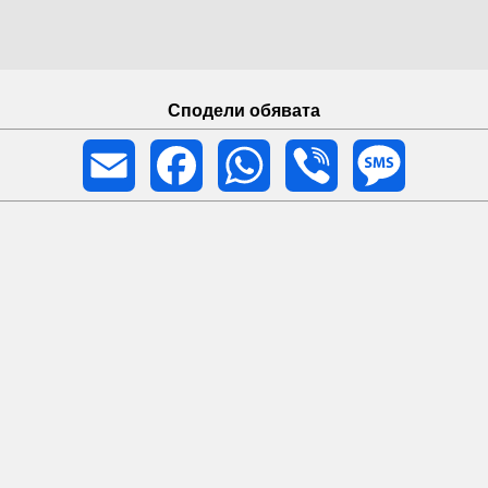
Сподели обявата
Email
Facebook
WhatsApp
Viber
Message