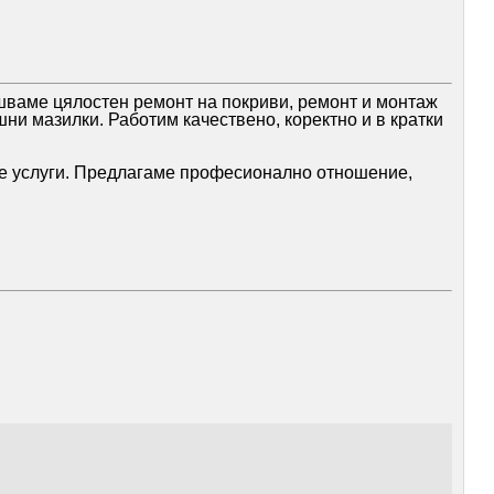
шваме цялостен ремонт на покриви, ремонт и монтаж
ни мазилки. Работим качествено, коректно и в кратки
е услуги. Предлагаме професионално отношение,
чно както се договорихме, без излишни забавяния и с
дреден. Определено бих ги препоръчал на всеки,