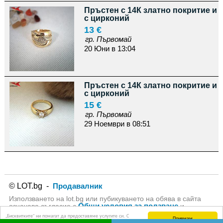
Пръстен с 14К златно покритие и
с цирконий
13 €
гр. Първомай
20 Юни в 13:04
Пръстен с 14К златно покритие и
с цирконий
15 €
гр. Първомай
29 Ноември в 08:51
© LOT.bg -
Продавалник
Използването на lot.bg или пубикуването на обява в сайта
Общи условия за ползване
означава съгласие с
и
Политика за личните данни
на lot.bg
„Бисквитките“ ни помагат да предоставяме услугите си. С
Приемам
използването на услугите ни приемате, че можем да