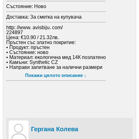
Състояние:
Ново
Доставка:
За сметка на купувача
http: //www. avisbiju. com/
224897
Цена: €10.90 / 21.32лв.
Пръстен със златно покритие:
• Продукт: пръстен
• Състояние: ново
• Материал: екологична мед 14К позлатено
• Камъни: Synthetic CZ
• Направи запитване за налични размери
• Грамаж: 3.5 гр.
Покажи цялото описание ↓
Гергана Колева