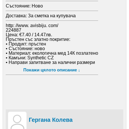
Състояние:
Ново
Доставка:
За сметка на купувача
http: //www. avisbiju. com/
224887
Цена: €7.40 / 14.47лв.
Пръстен със златно покритие:
• Продукт: пръстен
• Състояние: ново
• Материал: екологична мед 14К позлатено
• Камъни: Synthetic CZ
• Направи запитване за налични размери
• Грамаж: 2.8 гр.
Покажи цялото описание ↓
Гергана Колева