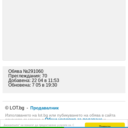
Обява №291060
Преглеждания: 70
Добавена: 22 04 в 11:53
Обновена: 7 05 в 19:30
© LOT.bg -
Продавалник
Използването на lot.bg или пубикуването на обява в сайта
Общи условия за ползване
означава съгласие с
и
Политика за личните данни
на lot.bg
„Бисквитките“ ни помагат да предоставяме услугите си. С
Приемам