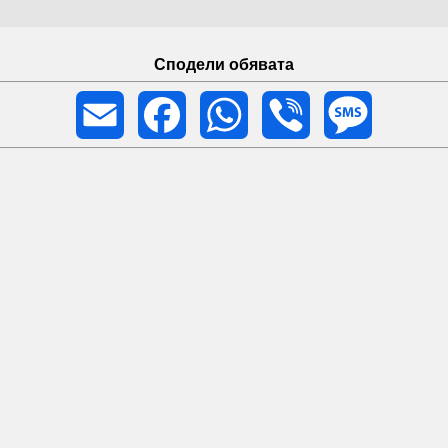
Сподели обявата
Email
Facebook
WhatsApp
Viber
Message