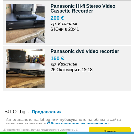
Panasonic Hi-fi Stereo Video
Cassette Recorder
200 €
гр. Казанлък
6 Юни в 20:41
Panasonic dvd video recorder
160 €
гр. Казанлък
26 Октомври в 19:18
© LOT.bg -
Продавалник
Използването на lot.bg или пубикуването на обява в сайта
Общи условия за ползване
означава съгласие с
и
Политика за личните данни
на lot.bg
„Бисквитките“ ни помагат да предоставяме услугите си. С
Приемам
използването на услугите ни приемате, че можем да