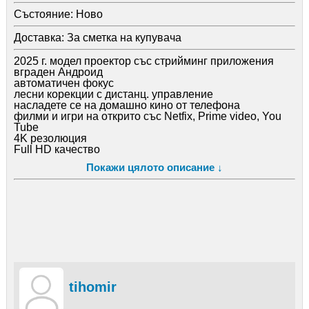
Състояние:
Ново
Доставка:
За сметка на купувача
2025 г. модел проектор със стрийминг приложения
вграден Андроид
автоматичен фокус
лесни корекции с дистанц. управление
насладете се на домашно кино от телефона
филми и игри на открито със Netfix, Prime video, You
Tube
4K резолюция
Full HD качество
налични са 4 броя
Покажи цялото описание ↓
внос от чужбина
вижте и другите ми обяви
tihomir